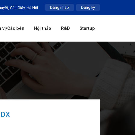
Đăng nhập
Đăng ký
huyết, Cầu Giấy, Hà Nội
 vị/Các bên
Hội thảo
R&D
Startup
oDX