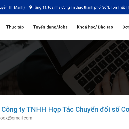
uyễn Thị Mạnh)
Tầng 11, tòa nhà Cung Trí thức thành phố, Số 1, Tôn Thất T
Thực tập
Tuyển dụng/Jobs
Khoá học/ Đào tạo
Đơn
 Công ty TNHH Hợp Tác Chuyển đổi số C
odx@gmail.com