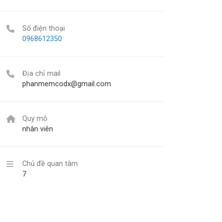
Số điện thoại
0968612350
Địa chỉ mail
phanmemcodx@gmail.com
Quy mô
nhân viên
Chủ đề quan tâm
7