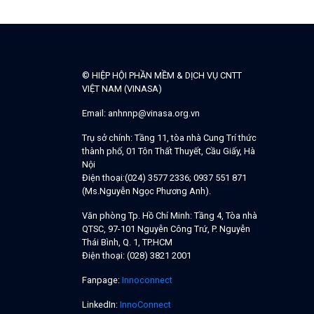
© HIỆP HỘI PHẦN MỀM & DỊCH VỤ CNTT
VIỆT NAM (VINASA)
Email:
anhnnp@vinasa.org.vn
Trụ sở chính:
Tầng 11, tòa nhà Cung Trí thức
thành phố, 01 Tôn Thất Thuyết, Cầu Giấy, Hà
Nội
Điện thoại:
(024) 3577 2336; 0937 551 871
(Ms.Nguyễn Ngọc Phương Anh).
Văn phòng Tp. Hồ Chí Minh:
Tầng 4, Tòa nhà
QTSC, 97-101 Nguyễn Công Trứ, P. Nguyễn
Thái Bình, Q. 1, TP.HCM
Điện thoại:
(028) 3821 2001
Fanpage:
Innoconnect
LinkedIn:
InnoConnect