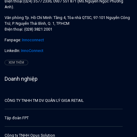
Điện thoại:
(024) 3577 2336; 0937 551 871 (Ms.Nguyễn Ngọc Phương
Anh).
Văn phòng Tp. Hồ Chí Minh:
Tầng 4, Tòa nhà QTSC, 97-101 Nguyễn Công
Trứ, P. Nguyễn Thái Bình, Q. 1, TP.HCM
Điện thoại:
(028) 3821 2001
Fanpage:
Innoconnect
LinkedIn:
InnoConnect
XEM THÊM
Doanh nghiệp
CÔNG TY TNHH TM DV QUẢN LÝ GIGA RETAIL
Tập đoàn FPT
Công ty TNHH Opus Solution