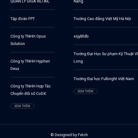
QUẢN LÝ GIGA RETAIL
Nẵng
Tập đoàn FPT
Trường Cao đẳng Việt Mỹ Hà Nội
Công ty TNHH Opus
xsjyBldb
Solution
Trường Đại Học Sư phạm Kỹ Thuật V
Công ty TNHH Hyphen
Long
Deux
Trường Đại học Fulbright Việt Nam
Công ty TNHH Hợp Tác
XEM THÊM
Chuyển đổi số CoDX
XEM THÊM
© Designed by Fetch