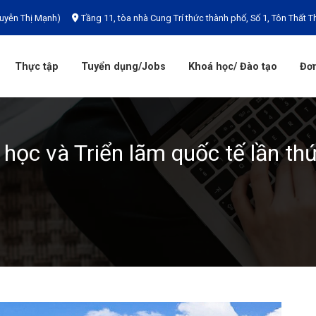
uyễn Thị Mạnh)
Tầng 11, tòa nhà Cung Trí thức thành phố, Số 1, Tôn Thất T
Thực tập
Tuyển dụng/Jobs
Khoá học/ Đào tạo
Đơn
học và Triển lãm quốc tế lần thứ