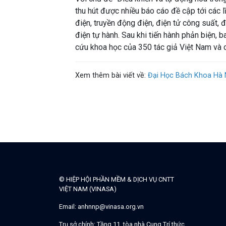
thu hút được nhiều báo cáo đề cập tới các
điện, truyền động điện, điện tử công suất, 
điện tự hành. Sau khi tiến hành phản biện,
cứu khoa học của 350 tác giả Việt Nam và 
Xem thêm bài viết về
:
Đại Học Bách Khoa Hà 
© HIỆP HỘI PHẦN MỀM & DỊCH VỤ CNTT
VIỆT NAM (VINASA)
Email:
anhnnp@vinasa.org.vn
Trụ sở chính:
Tầng 11, tòa nhà Cung Trí thức