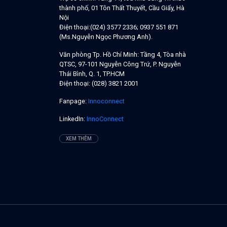
thành phố, 01 Tôn Thất Thuyết, Cầu Giấy, Hà
Nội
Điện thoại:
(024) 3577 2336; 0937 551 871
(Ms.Nguyễn Ngọc Phương Anh).
Văn phòng Tp. Hồ Chí Minh:
Tầng 4, Tòa nhà
QTSC, 97-101 Nguyễn Công Trứ, P. Nguyễn
Thái Bình, Q. 1, TP.HCM
Điện thoại:
(028) 3821 2001
Fanpage:
Innoconnect
LinkedIn:
InnoConnect
XEM THÊM