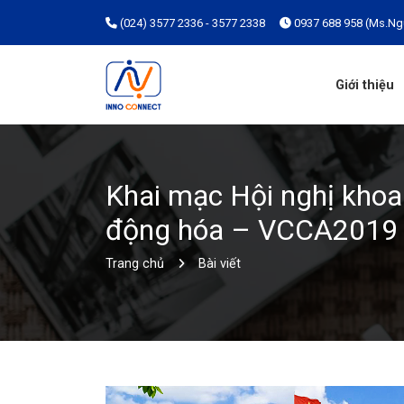
(024) 3577 2336 - 3577 2338
0937 688 958 (Ms.Ng
Giới thiệu
Khai mạc Hội nghị khoa 
động hóa – VCCA2019
Trang chủ
Bài viết