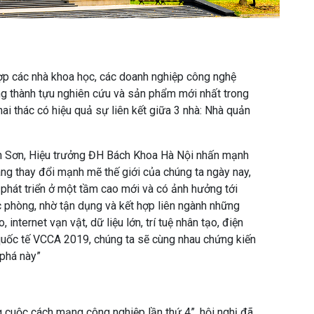
ợp các nhà khoa học, các doanh nghiệp công nghệ
ng thành tựu nghiên cứu và sản phẩm mới nhất trong
hai thác có hiệu quả sự liên kết giữa 3 nhà: Nhà quản
nh Sơn, Hiệu trưởng ĐH Bách Khoa Hà Nội nhấn mạnh
ng thay đổi mạnh mẽ thế giới của chúng ta ngày nay,
phát triển ở một tầm cao mới và có ảnh hưởng tới
c phòng, nhờ tận dụng và kết hợp liên ngành những
 internet vạn vật, dữ liệu lớn, trí tuệ nhân tạo, điện
quốc tế VCCA 2019, chúng ta sẽ cùng nhau chứng kiến
 phá này”
g cuộc cách mạng công nghiệp lần thứ 4”, hội nghị đã