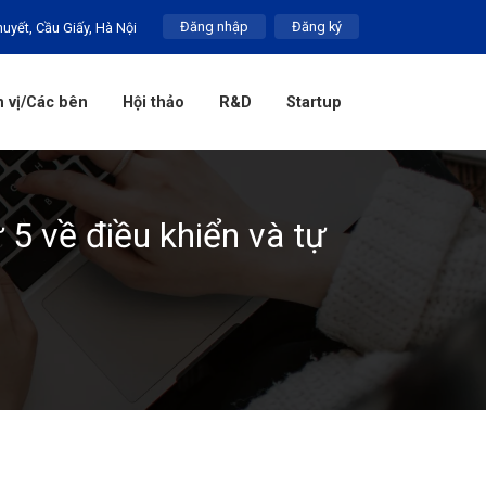
Đăng nhập
Đăng ký
huyết, Cầu Giấy, Hà Nội
 vị/Các bên
Hội thảo
R&D
Startup
 5 về điều khiển và tự