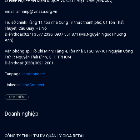
© HIỆP HỘI PHẦN MỀM & DỊCH VỤ CNTT VIỆT NAM (VINASA)
Email:
anhnnp@vinasa.org.vn
Trụ sở chính:
Tầng 11, tòa nhà Cung Trí thức thành phố, 01 Tôn Thất
Thuyết, Cầu Giấy, Hà Nội
Điện thoại:
(024) 3577 2336; 0937 551 871 (Ms.Nguyễn Ngọc Phương
Anh).
Văn phòng Tp. Hồ Chí Minh:
Tầng 4, Tòa nhà QTSC, 97-101 Nguyễn Công
Trứ, P. Nguyễn Thái Bình, Q. 1, TP.HCM
Điện thoại:
(028) 3821 2001
Fanpage:
Innoconnect
LinkedIn:
InnoConnect
XEM THÊM
Doanh nghiệp
CÔNG TY TNHH TM DV QUẢN LÝ GIGA RETAIL