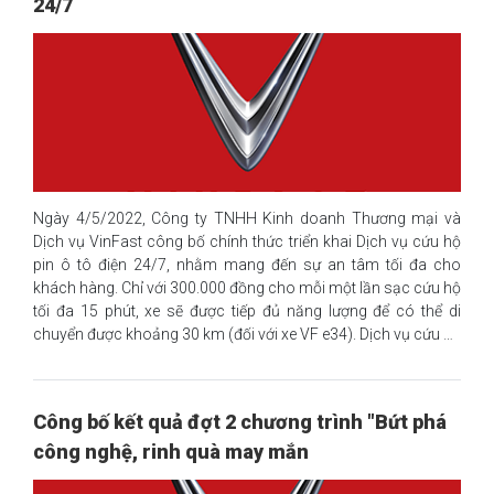
24/7
Ngày 4/5/2022, Công ty TNHH Kinh doanh Thương mại và
Dịch vụ VinFast công bố chính thức triển khai Dịch vụ cứu hộ
pin ô tô điện 24/7, nhằm mang đến sự an tâm tối đa cho
khách hàng. Chỉ với 300.000 đồng cho mỗi một lần sạc cứu hộ
tối đa 15 phút, xe sẽ được tiếp đủ năng lượng để có thể di
chuyển được khoảng 30 km (đối với xe VF e34). Dịch vụ cứu hộ
pin ô tô điện 24/7 được VinFast triển khai song song với Dịch
vụ sửa chữa lưu động Mobile Service và Chính sách cứu hộ
24/7 hiện có, nhằm hỗ trợ khách hàng trong tình huống xe hết
Công bố kết quả đợt 2 chương trình "Bứt phá
pin trên đường và không gần các địa điểm có thể sạc. Đội ngũ
công nghệ, rinh quà may mắn
kỹ thuật viên của VinFast sẽ đến tận nơi, cung cấp gi�