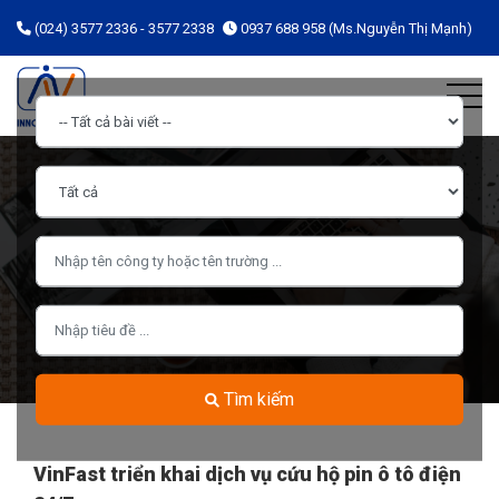
(024) 3577 2336 - 3577 2338
0937 688 958 (Ms.Nguyễn Thị Mạnh)
Tìm kiếm
VinFast triển khai dịch vụ cứu hộ pin ô tô điện