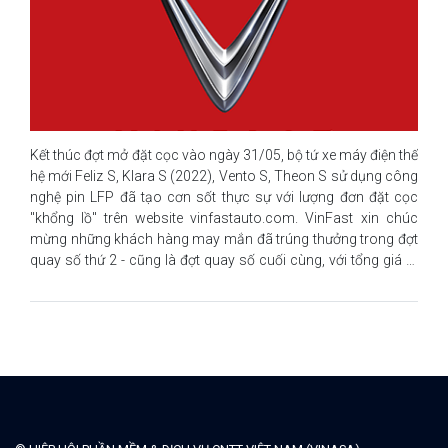
Kết thúc đợt mở đặt cọc vào ngày 31/05, bộ tứ xe máy điện thế
hệ mới Feliz S, Klara S (2022), Vento S, Theon S sử dụng công
nghệ pin LFP đã tạo cơn sốt thực sự với lượng đơn đặt cọc
"khổng lồ" trên website vinfastauto.com. VinFast xin chúc
mừng những khách hàng may mắn đã trúng thưởng trong đợt
quay số thứ 2 - cũng là đợt quay số cuối cùng, với tổng giá trị
giải thưởng hơn 400 triệu đồng bao gồm. Danh sách cụ thể
như sau: IV. QUY ĐỊNH NHẬN THƯỞNG Mỗi khách hàng chỉ
được nhận tối đa 01 giải thưởng trong suốt quá trình tham dự.
Người đoạt giải phải đảm bảo tuân thủ thời gian và sự sắp xếp
của Ban tổ chức trong quá trình nhận giải.