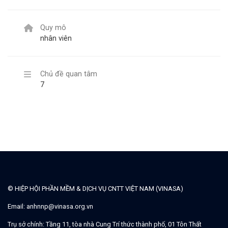
Quy mô
nhân viên
Chủ đề quan tâm
7
© HIỆP HỘI PHẦN MỀM & DỊCH VỤ CNTT VIỆT NAM (VINASA)
Email:
anhnnp@vinasa.org.vn
Trụ sở chính:
Tầng 11, tòa nhà Cung Trí thức thành phố, 01 Tôn Thất