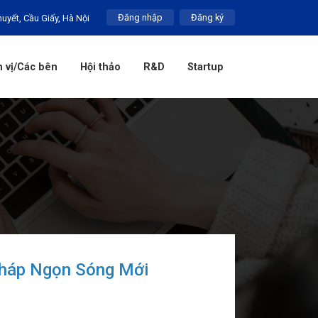
Đăng nhập
Đăng ký
huyết, Cầu Giấy, Hà Nội
 vị/Các bên
Hội thảo
R&D
Startup
pháp Ngọn Sóng Mới