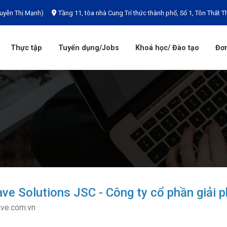
uyễn Thị Mạnh)
Tầng 11, tòa nhà Cung Trí thức thành phố, Số 1, Tôn Thất T
Thực tập
Tuyển dụng/Jobs
Khoá học/ Đào tạo
Đơn
e Solutions JSC - Công ty cổ phần giải 
ve.com.vn