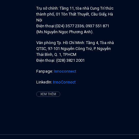
Trụ sở chính:
Tầng 11, tòa nhà Cung Trí thức
thành phố, 01 Tôn Thất Thuyết, Cầu Giấy, Hà
Nội
Điện thoại:
(024) 3577 2336; 0937 551 871
(Ms.Nguyễn Ngọc Phương Anh).
Văn phòng Tp. Hồ Chí Minh:
Tầng 4, Tòa nhà
QTSC, 97-101 Nguyễn Công Trứ, P. Nguyễn
Thái Bình, Q. 1, TP.HCM
Điện thoại:
(028) 3821 2001
Fanpage:
Innoconnect
LinkedIn:
InnoConnect
XEM THÊM