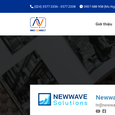
(024) 3577 2336 - 3577 2338
0937 688 958 (Ms.Ng
Giới thiệu
Newwav
hr@newwa