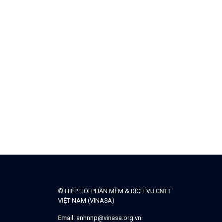
© HIỆP HỘI PHẦN MỀM & DỊCH VỤ CNTT
VIỆT NAM (VINASA)
Email:
anhnnp@vinasa.org.vn