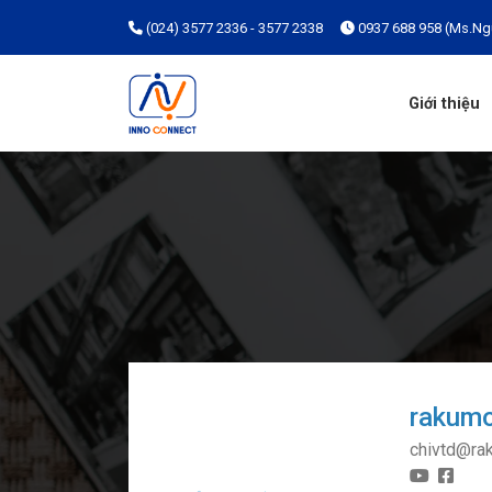
(024) 3577 2336 - 3577 2338
0937 688 958 (Ms.Ng
Giới thiệu
rakumo
chivtd@ra