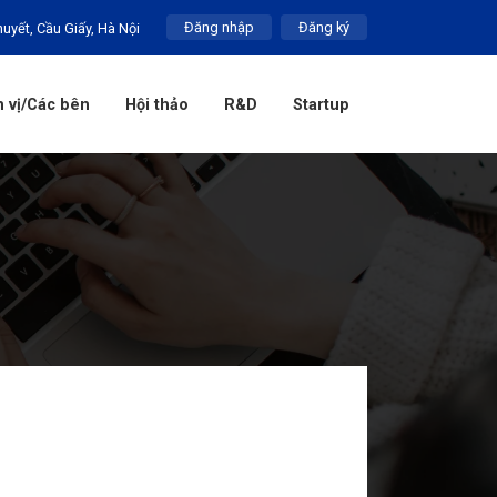
Đăng nhập
Đăng ký
huyết, Cầu Giấy, Hà Nội
 vị/Các bên
Hội thảo
R&D
Startup