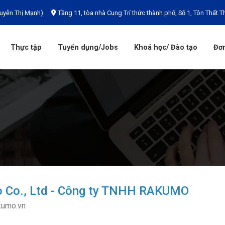
uyễn Thị Mạnh)
Tầng 11, tòa nhà Cung Trí thức thành phố, Số 1, Tôn Thất T
Thực tập
Tuyển dụng/Jobs
Khoá học/ Đào tạo
Đơn
 Co., Ltd - Công ty TNHH RAKUMO
kumo.vn