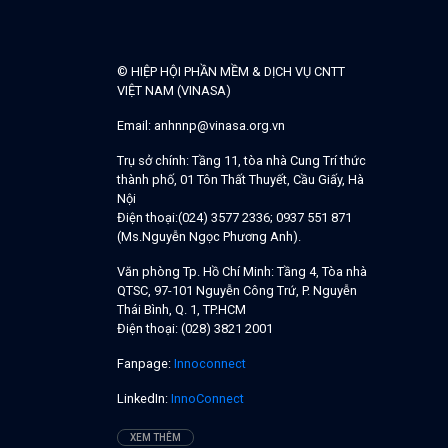
© HIỆP HỘI PHẦN MỀM & DỊCH VỤ CNTT
VIỆT NAM (VINASA)
Email:
anhnnp@vinasa.org.vn
Trụ sở chính:
Tầng 11, tòa nhà Cung Trí thức
thành phố, 01 Tôn Thất Thuyết, Cầu Giấy, Hà
Nội
Điện thoại:
(024) 3577 2336; 0937 551 871
(Ms.Nguyễn Ngọc Phương Anh).
Văn phòng Tp. Hồ Chí Minh:
Tầng 4, Tòa nhà
QTSC, 97-101 Nguyễn Công Trứ, P. Nguyễn
Thái Bình, Q. 1, TP.HCM
Điện thoại:
(028) 3821 2001
Fanpage:
Innoconnect
LinkedIn:
InnoConnect
XEM THÊM