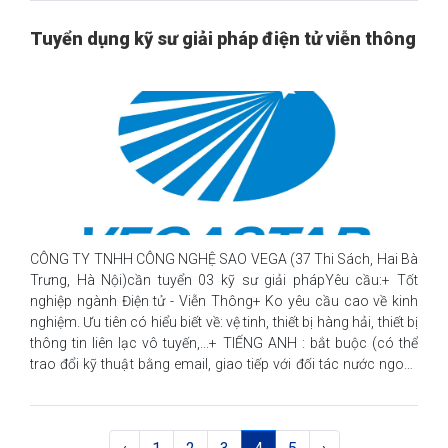
thu được giao. Duy trì, phát triển doanh thu trên tập khách
hàng/đối tác bán hàng đã phát triển và phát triển doanh thu
Tuyển dụng kỹ sư giải pháp điện tử viễn thông
mới khách hàng tổ chức doanh nghiệp.Tiêu chuẩn tuyển
dụng:- Tốt nghiệp đại học hệ chính quy chuyên ngành CNTT,
QTKD, Tài chính, Kế toán.- Ưu tiên tốt nghiệp tại các Trường Đại
học Cần Thơ, Đại học tại TP Hồ Chí Minh.- Kinh nghiệm: Ưu tiên
có kinh nghiệm trong bán hàng sản ph�
CÔNG TY TNHH CÔNG NGHỆ SAO VEGA (37 Thi Sách, Hai Bà
Trưng, Hà Nội)cần tuyển 03 kỹ sư giải phápYêu cầu:+ Tốt
nghiệp ngành Điện tử - Viễn Thông+ Ko yêu cầu cao về kinh
nghiệm. Ưu tiên có hiểu biết về: vệ tinh, thiết bị hàng hải, thiết bị
thông tin liên lạc vô tuyến,...+ TIẾNG ANH : bắt buộc (có thể
trao đổi kỹ thuật bằng email, giao tiếp với đối tác nước ngoài,
đọc hiểu các tạp chí/bản tin công nghệ, có khả năng dịch
thuật khi tổ chức hội thảo)CHÚ Ý : đây là yêu cầu bắt buộc, do
đó các ứng viên cân nhắc trước khi nộp hồ sơ Nhiệm vụ:+ Tư
vấn giải pháp kỹ thuật đáp ứng nhu cầu của khách hàng+ Liên