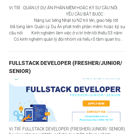
VỊ TRÍ : QUẢN LÝ DỰ ÁN PHẦN MỀM HOẶC KỸ SƯ CẦU NỐI
YÊU CẦU BẮT BUỘC :
Năng lực tiếng Nhật từ N2 trở lên, giao tiếp tốt
Đã từng làm Quản Lý Dự Án phát triển phần mềm hoặc kỹ sư
cầu nối Kinh nghiệm làm việc ở vị trí trên tối thiểu 03 năm
Có kinh nghiệm quản lý đội nhóm và hiểu rõ tầm quan trọng
của team workMÔ TẢ CÔNG VIỆC Qu
FULLSTACK DEVELOPER (FRESHER/JUNIOR/
SENIOR)
VỊ TRÍ: FULLSTACK DEVELOPER (FRESHER/JUNIOR/ SENIOR)