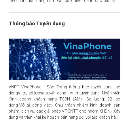
theo năng lực hàng năm Gói bảo hiểm dành cho bạn và 2
thành viên khác trong gia đình Chế độ làm việc hybrid 4 tuần
workation mỗi năm - được làm việc tại bất cứ nơi nào mà bạn
muốn Chi phí phát triển cá nhân: được cấp chi phí học tập
Thông báo Tuyển dụng
hàng năm và chi phí mua sách hàng thángcùng nhiều quyền
lợi hấp dẫn khác ...Còn chần chừ gì mà không tham gia ngay
tại: https://lnkd.in/gxPfeyiQ
VNPT VinaPhone - Sóc Trăng thông báo tuyển dụng lao
độngVị trí, số lượng tuyển dụng:- Vị trí tuyển dụng: Nhân viên
Kinh doanh khách hàng TCDN (AM).- Số lượng: 02 lao
động.Mô tả công việc:- Chịu trách nhiệm kinh doanh sản
phẩm, dịch vụ, các giải pháp VT-CNTT cho nhóm KHDN.- Xây
dựng và triển khai kế hoạch bán hàng đối với tập khách hàng
mục tiêu và chịu trách nhiệm hoàn thành các chỉ tiêu doanh