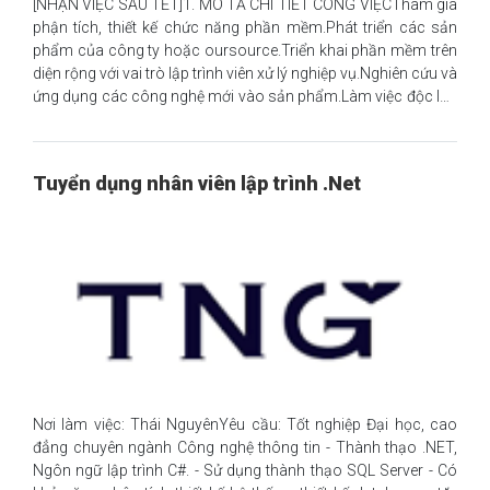
[NHẬN VIỆC SAU TẾT]1. MÔ TẢ CHI TIẾT CÔNG VIỆCTham gia
phận tích, thiết kế chức năng phần mềm.Phát triển các sản
phẩm của công ty hoặc oursource.Triển khai phần mềm trên
diện rộng với vai trò lập trình viên xử lý nghiệp vụ.Nghiên cứu và
ứng dụng các công nghệ mới vào sản phẩm.Làm việc độc lập
và phối hợp công việc với các thành viên khác trong
nhóm.Thực hiện các công việc trong chuyển theo sắp xếp
của quản lý.2. QUYỀN LỢILương thoả thuận.Được đào tạo
Tuyển dụng nhân viên lập trình .Net
trước khi tham gia dự án, đào tạo trong quá trình thực hiện dự
án.Tham gia BHXH, BHYT và chế độ phúc lợi khác theo quy
định của luật lao động và quy chế Công ty.Cơ hội thể hiện bản
thân, làm chủ công việc và thăng tiến cao trong sự
nghiệp.Làm việc trong môi trường chuyê
Nơi làm việc: Thái NguyênYêu cầu: Tốt nghiệp Đại học, cao
đẳng chuyên ngành Công nghệ thông tin - Thành thạo .NET,
Ngôn ngữ lập trình C#. - Sử dụng thành thạo SQL Server - Có