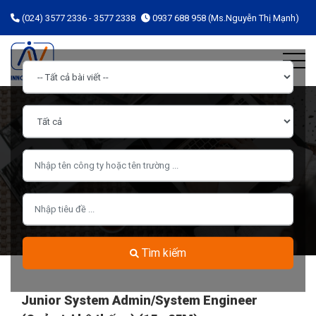
(024) 3577 2336 - 3577 2338
0937 688 958 (Ms.Nguyễn Thị Mạnh)
Tìm kiếm
Junior System Admin/System Engineer