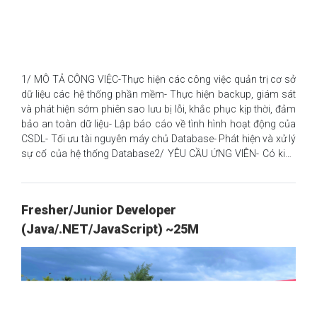
1/ MÔ TẢ CÔNG VIỆC-Thực hiện các công việc quản trị cơ sở
dữ liệu các hệ thống phần mềm- Thực hiện backup, giám sát
và phát hiện sớm phiên sao lưu bị lỗi, khắc phục kịp thời, đảm
bảo an toàn dữ liệu- Lập báo cáo về tình hình hoạt động của
CSDL- Tối ưu tài nguyên máy chủ Database- Phát hiện và xử lý
sự cố của hệ thống Database2/ YÊU CẦU ỨNG VIÊN- Có kiến
thức tốt về CNTT nói chung- Ưu tiên ứng viên Junior từ 1 năm
kinh nghiệm- Có khả năng sử dụng một trong những ngôn
ngữ: Java; vb.net; Javascript- Có kiến thức cơ bản về cơ sở dữ
Fresher/Junior Developer
liệu quan hệ SQL- Có kỹ năng làm việc độc lập và làm việc theo
(Java/.NET/JavaScript) ~25M
nhóm3/ QUYỀN LỢI✨ Mức lương dao động từ 15 - 25M✨ Môi
trường làm việc chuyên nghiệp:- Môi trường làm việc cởi mở,
hoà đồng; sẵn sàng giúp đỡ, chia sẻ khó khăn