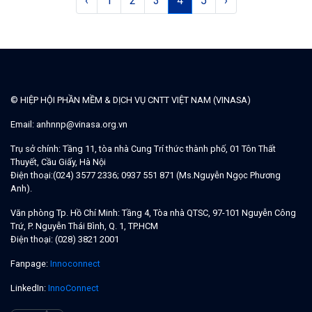
‹
1
2
3
4
5
›
lạc với các đối tác (nhà máy, công ty, đại lý,...) về các sản
phẩm, công nghệ để xin báo giá, mời hội thảo, trao đổi kỹ
thuật chuyên sâu,...(nếu cần)+ Vận
© HIỆP HỘI PHẦN MỀM & DỊCH VỤ CNTT VIỆT NAM (VINASA)
Email:
anhnnp@vinasa.org.vn
Trụ sở chính:
Tầng 11, tòa nhà Cung Trí thức thành phố, 01 Tôn Thất
Thuyết, Cầu Giấy, Hà Nội
Điện thoại:
(024) 3577 2336; 0937 551 871 (Ms.Nguyễn Ngọc Phương
Anh).
Văn phòng Tp. Hồ Chí Minh:
Tầng 4, Tòa nhà QTSC, 97-101 Nguyễn Công
Trứ, P. Nguyễn Thái Bình, Q. 1, TP.HCM
Điện thoại:
(028) 3821 2001
Fanpage:
Innoconnect
LinkedIn:
InnoConnect