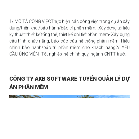
1/ MÔ TẢ CÔNG VIỆCThực hiện các công việc trong dự án xây
dựng/triển khai/bảo hành/bảo trì phần mềm:- Xây dựng tài liệu
kỹ thuật: thiết kế tổng thể, thiết kế chi tiết phần mềm- Xây dựng
cấu hình chức năng, báo cáo của hệ thống phần mềm- Hiệu
chỉnh bảo hành/bảo trì phần mềm cho khách hàng2/ YÊU
CẦU ỨNG VIÊN- Tốt nghiệp hệ chính quy, ngành CNTT trường
CNTT- Có kiến thức tốt về CNTT nói chung- Sử dụng tốt một
trong những ngôn ngữ: Java; Vb.net; Javascript- Có kiến thức
cơ bản về cơ sở dữ liệu quan hệ SQL- Có kỹ năng làm việc độc
CÔNG TY AKB SOFTWARE TUYỂN QUẢN LÝ DỰ
lập và làm việc theo nhómƯu tiên: Có kinh nghiệm triển khai
ÁN PHẦN MỀM
phần mềm.3/ QUYỀN LỢI✨ Mức lương dao động từ 15 - 25M✨
Môi trường làm việc chuyên nghiệp:- Môi trường làm việc cởi
mở, hoà đồng; sẵn sàng giúp đỡ, chia sẻ khó khăn tr