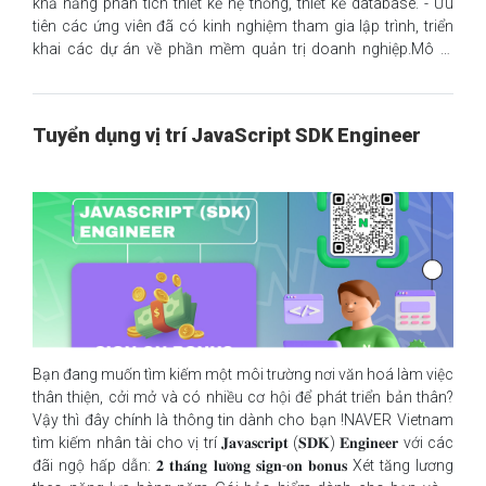
khả năng phân tích thiết kế hệ thống, thiết kế database. - Ưu
tiên các ứng viên đã có kinh nghiệm tham gia lập trình, triển
khai các dự án về phần mềm quản trị doanh nghiệp.Mô tả
công việc: (1). Tiếp nhận thông tin dự án (2). Khảo sát, phân
tích, thiết kế hệ thống dự án (3). Lập trình ứng dụng cho dự án
(4). Triển khai kiểm thử dự án (chạy demo) (5). Chuyển giao dự
Tuyển dụng vị trí JavaScript SDK Engineer
án cho nhóm triển khai, hỗ trợ triển khai, chuyển giao dự án
cho khách hàng (6). Tham gia nghiên cứu và trình bày các
công nghệ mới liên quan đến các dự án của công ty.Mức
lương hấp dẫn (trao đổi khi phỏng vấn)
Bạn đang muốn tìm kiếm một môi trường nơi văn hoá làm việc
thân thiện, cởi mở và có nhiều cơ hội để phát triển bản thân?
Vậy thì đây chính là thông tin dành cho bạn !NAVER Vietnam
tìm kiếm nhân tài cho vị trí 𝐉𝐚𝐯𝐚𝐬𝐜𝐫𝐢𝐩𝐭 (𝐒𝐃𝐊) 𝐄𝐧𝐠𝐢𝐧𝐞𝐞𝐫 với các
đãi ngộ hấp dẫn: 𝟐 𝐭𝐡𝐚́𝐧𝐠 𝐥𝐮̛𝐨̛𝐧𝐠 𝐬𝐢𝐠𝐧-𝐨𝐧 𝐛𝐨𝐧𝐮𝐬 Xét tăng lương