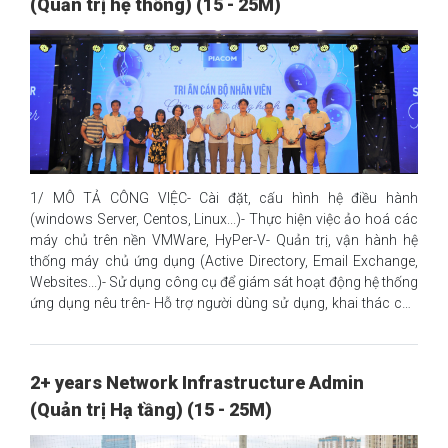
(Quản trị hệ thống) (15 - 25M)
1/ MÔ TẢ CÔNG VIỆC- Cài đặt, cấu hình hệ điều hành
(windows Server, Centos, Linux...)- Thực hiện việc ảo hoá các
máy chủ trên nền VMWare, HyPer-V- Quản trị, vận hành hệ
thống máy chủ ứng dụng (Active Directory, Email Exchange,
Websites...)- Sử dụng công cụ để giám sát hoạt động hệ thống
ứng dụng nêu trên- Hỗ trợ người dùng sử dụng, khai thác các
ứng dụng dịch vụ tại đơn vị- Chủ động nghiên cứu và đề xuất
giải pháp nhằm cải tiến chất lượng dịch vụ2/ YÊU CẦU ỨNG
VIÊN- Có tối thiểu 01 năm kinh nghiệm về hệ thống Active
2+ years Network Infrastructure Admin
Directory, Email Exchange hoặc có chứng chỉ
(Quản trị Hạ tầng) (15 - 25M)
MCSA/MCSE.Ưu tiên: Có khả năng đọc hiểu tài liệu bằng tiếng
Anh chuyên ngành CNTT.3/ QUYỀN LỢI✨ Mức lương dao