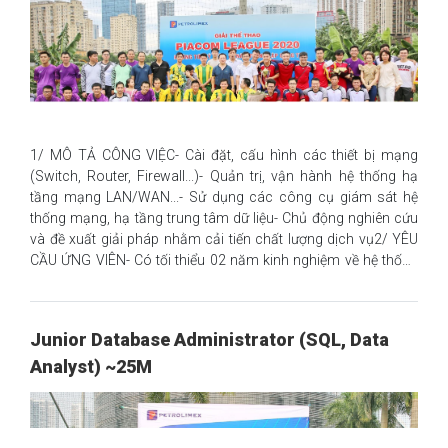
động từ 15 - 25M✨ Môi trường làm việc chuyên nghiệp:- Môi
trường làm việc cởi mở, hoà đồng
1/ MÔ TẢ CÔNG VIỆC- Cài đặt, cấu hình các thiết bị mạng
(Switch, Router, Firewall...)- Quản trị, vận hành hệ thống hạ
tầng mạng LAN/WAN...- Sử dụng các công cụ giám sát hệ
thống mạng, hạ tầng trung tâm dữ liệu- Chủ động nghiên cứu
và đề xuất giải pháp nhằm cải tiến chất lượng dịch vụ2/ YÊU
CẦU ỨNG VIÊN- Có tối thiểu 02 năm kinh nghiệm về hệ thống
mạng LAN/WAN hoặc có chứng chỉ CCNA/CCNP.Ưu tiên: Có
kinh nghiệm về việc giám sát, quản trị vận hành hạ tầng trung
tâm dữ liệu.3/ QUYỀN LỢI✨ Mức lương dao động từ 15 - 25M✨
Junior Database Administrator (SQL, Data
Môi trường làm việc chuyên nghiệp:- Môi trường làm việc cởi
Analyst) ~25M
mở, hoà đồng; sẵn sàng giúp đỡ, chia sẻ khó khăn trong công
việc và cuộc sống- Cơ sở trang thiết bị hạ tầng hiện đại✨ Chế
độ đãi ngộ và phúc lợi đa dạng, thường xuy�